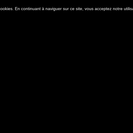
 cookies. En continuant à naviguer sur ce site, vous acceptez notre utili
EN LIGNE
0
Accueil
L'artiste
Galeries
Vente
B
▼
▼
▼
e peinture de l'artiste pei
LIVRAISON DANS LE MONDE ENTIER
WORLDWIDE DELIVERY
ste peintre Bruni. Paysages, natures mortes, couleurs vives : plo
painter Bruni. Landscapes, still lifes, bright colors: immerse yours