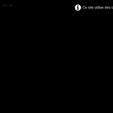
69 / 90
Ce site utilise des
ERIC
BRUNI
EXPOSITION ET VENTE D'OEUVRES D'ART 
Galerie d
Découvrez la galerie en ligne de l'arti
Discover the online gallery of the 