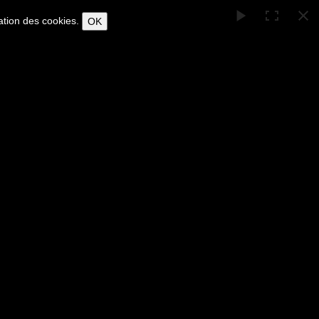
sation des cookies.
OK
outique
Contact
Newsletter
BLOG
Français
ntre Bruni
ngez dans son univers artistique unique.
elf in his unique artistic universe.