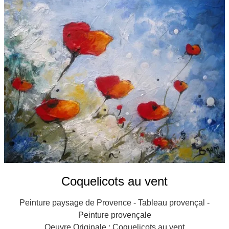
Galeries
▼
Vente
▼
Boutique
Contact
Newsletter
BLOG
Français
Coquelicots au vent
Peinture paysage de Provence - Tableau provençal -
Peinture provençale
Oeuvre Originale : Coquelicots au vent