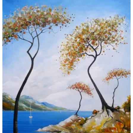
Galeries
▼
Vente
▼
Boutique
Contact
Newsletter
BLOG
Français