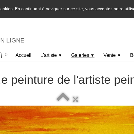
 cookies. En continuant à naviguer sur ce site, vous acceptez notre utili
EN LIGNE
0
Accueil
L'artiste
Galeries
Vente
B
▼
▼
▼
e peinture de l'artiste pei