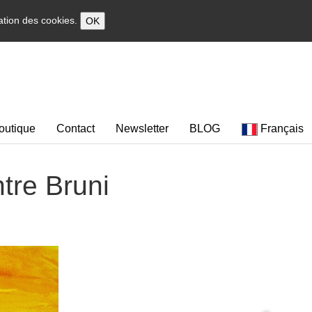
sation des cookies.
OK
outique
Contact
Newsletter
BLOG
Français
ntre Bruni