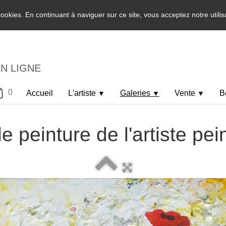
 cookies. En continuant à naviguer sur ce site, vous acceptez notre utili
EN LIGNE
0
Accueil
L'artiste
Galeries
Vente
B
▼
▼
▼
e peinture de l'artiste pei