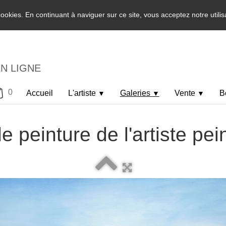
 cookies. En continuant à naviguer sur ce site, vous acceptez notre utili
EN LIGNE
0
Accueil
L'artiste
Galeries
Vente
B
▼
▼
▼
e peinture de l'artiste pei