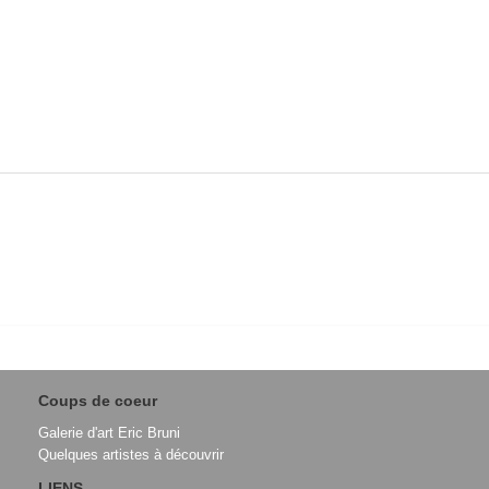
Coups de coeur
Galerie d'art Eric Bruni
Quelques artistes à découvrir
LIENS