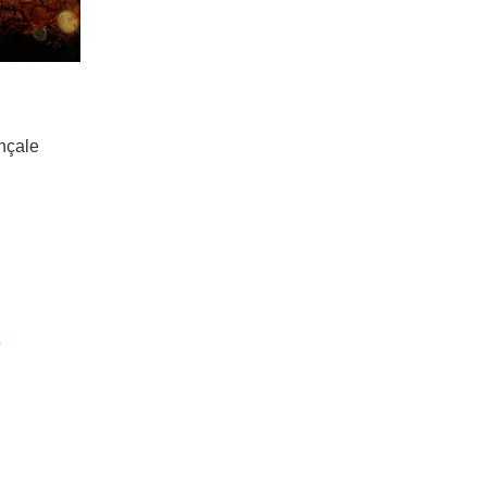
nçale
T