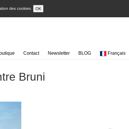
sation des cookies.
OK
outique
Contact
Newsletter
BLOG
Français
ntre Bruni