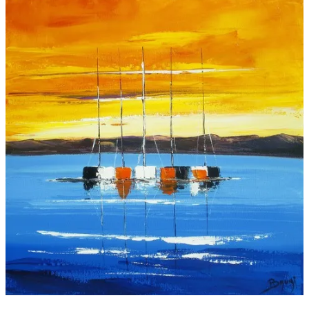
Galeries
▼
Vente
▼
Boutique
Contact
Newsletter
BLOG
Français