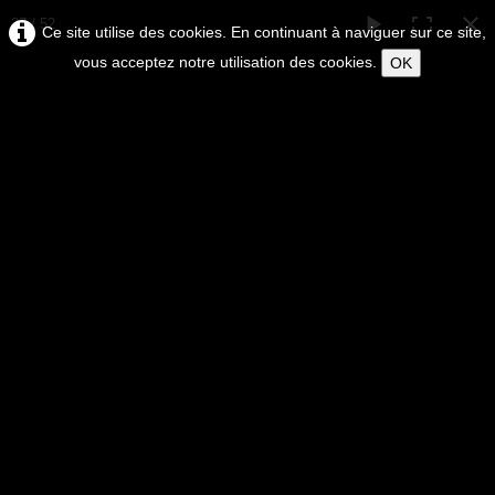
37 / 52
Ce site utilise des cookies. En continuant à naviguer sur ce site,
vous acceptez notre utilisation des cookies.
OK
ERIC
BRUNI
EXPOSITION ET VENTE D'OEUVRES D'ART
EN LIGNE
Tableaux peinture de l'artiste Bruni
0
LIVRAISON DANS LE MONDE ENTIER
Accueil
WORLDWIDE DELIVERY
L'artiste
▼