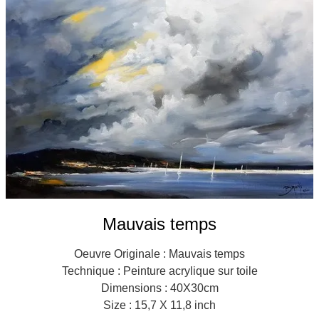
Galeries
▼
Vente
▼
Boutique
Contact
Newsletter
BLOG
Français
Mauvais temps
Oeuvre Originale : Mauvais temps
Technique : Peinture acrylique sur toile
Dimensions : 40X30cm
Size : 15,7 X 11,8 inch