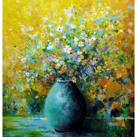
Galeries
▼
Vente
▼
Boutique
Contact
Newsletter
BLOG
Français