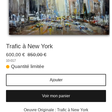
Galeries
▼
Vente
▼
Boutique
Contact
Trafic à New York
Newsletter
600,00 €
850,00 €
BLOG
10-017
Quantité limitée
Français
Ajouter
Voir mon panier
Oeuvre Originale : Trafic à New York