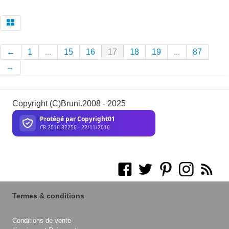
←
1
...
15
16
17
18
19
...
87
→
Copyright (C)Bruni.2008 - 2025
Termes & conditions
Conditions de vente