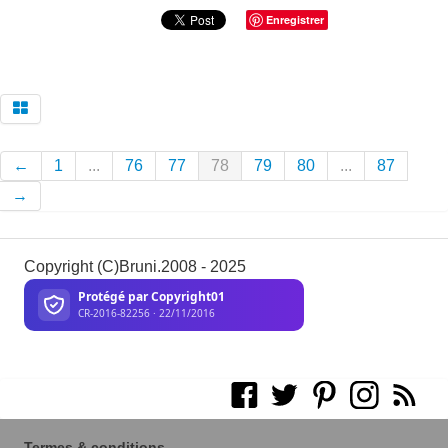
Enregistrer
←
1
...
76
77
78
79
80
...
87
→
Copyright (C)Bruni.2008 - 2025
Termes & conditions