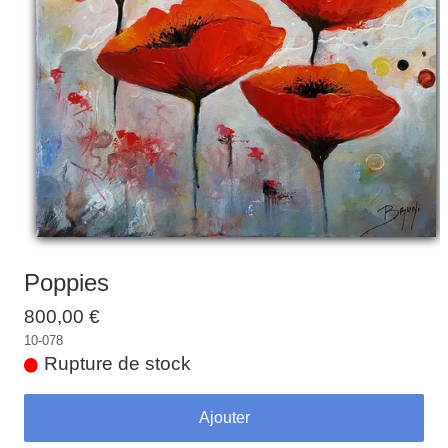
Galeries
▼
Vente
▼
Boutique
Contact
Newsletter
BLOG
Français
Poppies
800,00 €
10-078
Rupture de stock
Ajouter