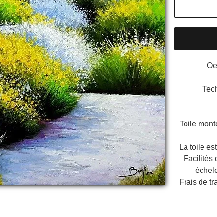
Oe
Tech
Toile mont
La toile est
Facilités
échel
Frais de tr