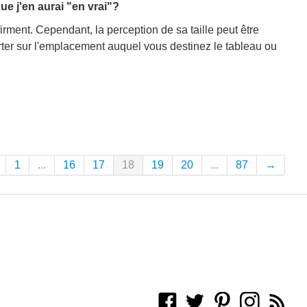
que j'en aurai "en vrai"?
firment. Cependant, la perception de sa taille peut être
orter sur l'emplacement auquel vous destinez le tableau ou
1
...
16
17
18
19
20
...
87
→