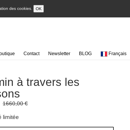
sation des cookies.
OK
outique
Contact
Newsletter
BLOG
Français
in à travers les
sons
1660,00 €
 limitée