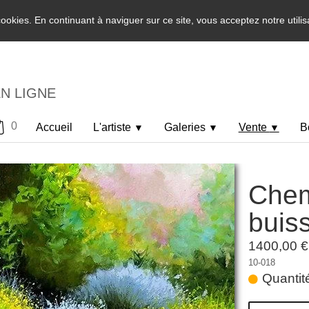
 cookies. En continuant à naviguer sur ce site, vous acceptez notre utili
EN LIGNE
0
Accueil
L'artiste
Galeries
Vente
B
▼
▼
▼
Chem
buis
1400,00 €
10-018
Quantité