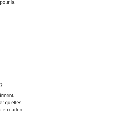
 pour la
"?
firment.
er qu'elles
u en carton.