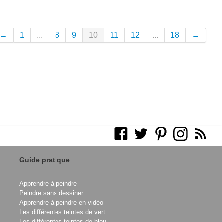
←
1
...
8
9
10
11
12
...
18
→
Guide pratique
Apprendre à peindre
Peindre sans dessiner
Apprendre à peindre en vidéo
Les différentes teintes de vert
Les différentes teintes de bleu