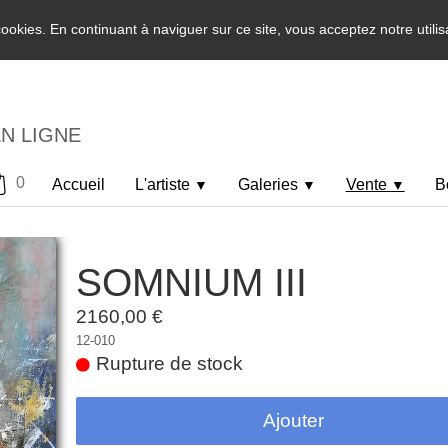
 cookies. En continuant à naviguer sur ce site, vous acceptez notre utili
EN LIGNE
0
Accueil
L'artiste
Galeries
Vente
B
▼
▼
▼
SOMNIUM III
2160,00 €
12-010
Rupture de stock
Ajouter