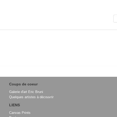
Coups de coeur
Galerie d'art Eric Bruni
Quelques artistes à découvrir
LIENS
Canvas Prints