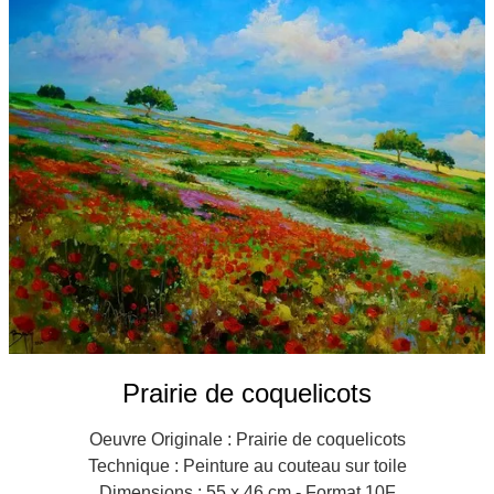
Galeries
▼
Vente
▼
Boutique
Contact
Newsletter
BLOG
Français
Prairie de coquelicots
Oeuvre Originale : Prairie de coquelicots
Technique : Peinture au couteau sur toile
Dimensions : 55 x 46 cm - Format 10F