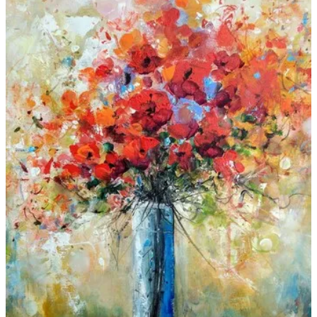
Galeries
▼
Vente
▼
Boutique
Contact
Newsletter
BLOG
Français