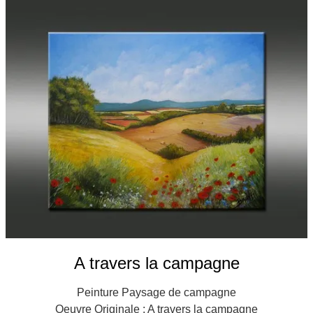
Galeries
▼
Vente
▼
Boutique
Contact
Newsletter
BLOG
Français
A travers la campagne
Peinture Paysage de campagne
Oeuvre Originale : A travers la campagne