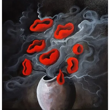
Galeries
▼
Vente
▼
Boutique
Contact
Newsletter
BLOG
Français